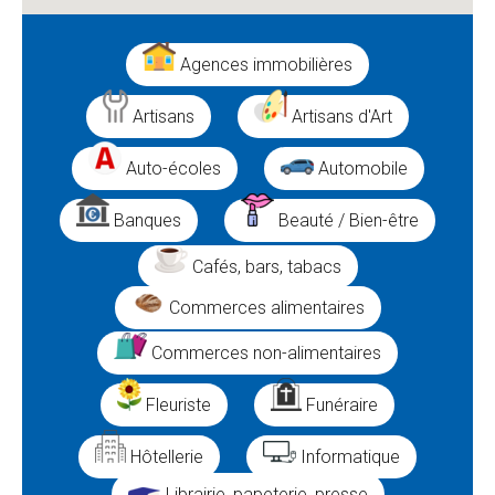
Agences immobilières
Artisans
Artisans d'Art
Auto-écoles
Automobile
Banques
Beauté / Bien-être
Cafés, bars, tabacs
Commerces alimentaires
Commerces non-alimentaires
Fleuriste
Funéraire
Hôtellerie
Informatique
Librairie, papeterie, presse