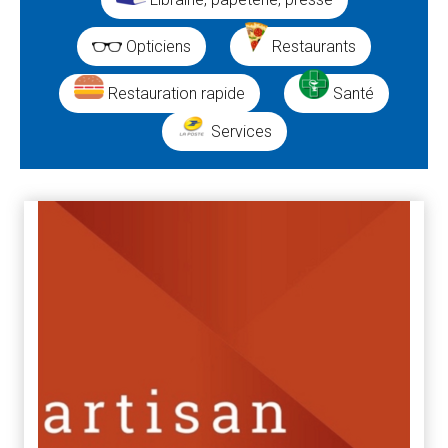
Opticiens
Restaurants
Restauration rapide
Santé
Services
Résultats
de
la
recherche