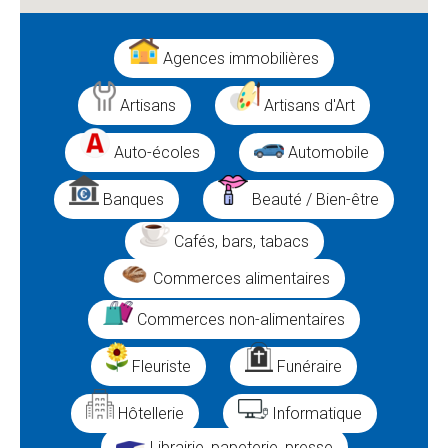
Agences immobilières
Artisans
Artisans d'Art
Auto-écoles
Automobile
Banques
Beauté / Bien-être
Cafés, bars, tabacs
Commerces alimentaires
Commerces non-alimentaires
Fleuriste
Funéraire
Hôtellerie
Informatique
Librairie, papeterie, presse