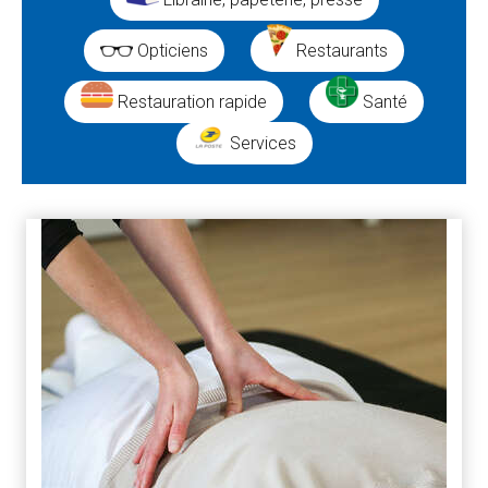
Opticiens
Restaurants
Restauration rapide
Santé
Services
Résultats
de
la
recherche