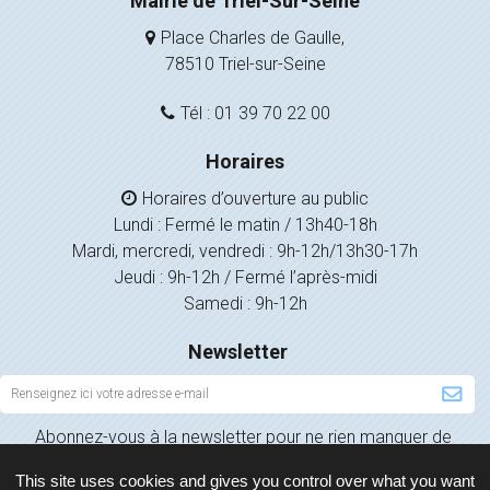
Mairie de Triel-Sur-Seine
Place Charles de Gaulle,
78510 Triel-sur-Seine
Tél : 01 39 70 22 00
Horaires
Horaires d’ouverture au public
Lundi : Fermé le matin / 13h40-18h
Mardi, mercredi, vendredi : 9h-12h/13h30-17h
Jeudi : 9h-12h / Fermé l’après-midi
Samedi : 9h-12h
Newsletter
Inscription
à
Abonnez-vous à la newsletter pour ne rien manquer de
la
l’actualité de votre ville.
newsletter
This site uses cookies and gives you control over what you want