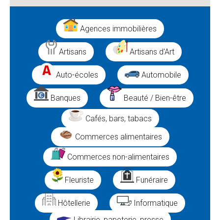
Agences immobilières
Artisans
Artisans d'Art
Auto-écoles
Automobile
Banques
Beauté / Bien-être
Cafés, bars, tabacs
Commerces alimentaires
Commerces non-alimentaires
Fleuriste
Funéraire
Hôtellerie
Informatique
Librairie, papeterie, presse