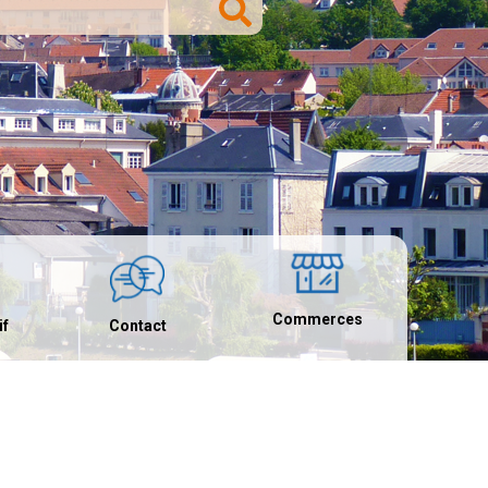
Commerces
if
Contact