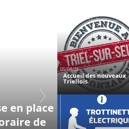
05/08/26
Accueil des nouveaux
Triellois
e en place
oraire de
26/06/26