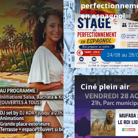
perfectionnem
en espagnol
24
/08
au
28
/
Ciné plein air