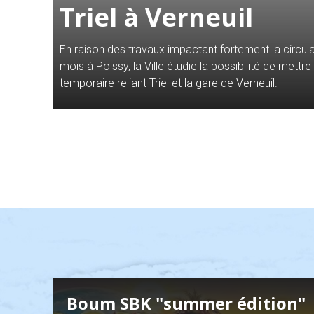
Triel à Verneuil
En raison des travaux impactant fortement la circul
et 27
mois à Poissy, la Ville étudie la possibilité de mettr
temporaire reliant Triel et la gare de Verneuil.
Boum SBK "summer édition"