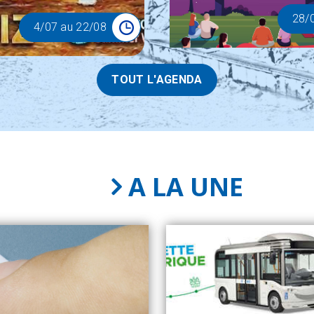
28
/
4
/07
au
22
/08
TOUT L'AGENDA
A LA UNE