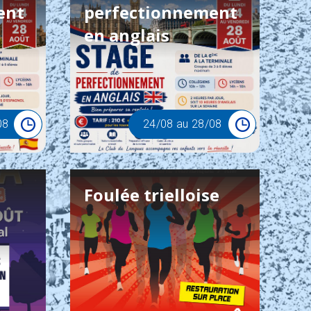
ent
perfectionnement
en anglais
08
24
/08
au
28
/08
Foulée trielloise