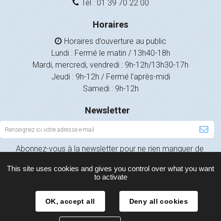
Tél : 01 39 70 22 00
Horaires
Horaires d’ouverture au public
Lundi : Fermé le matin / 13h40-18h
Mardi, mercredi, vendredi : 9h-12h/13h30-17h
Jeudi : 9h-12h / Fermé l’après-midi
Samedi : 9h-12h
Newsletter
Inscription
à
Abonnez-vous à la newsletter pour ne rien manquer de
la
l’actualité de votre ville.
newsletter
This site uses cookies and gives you control over what you want
to activate
OK, accept all
Deny all cookies