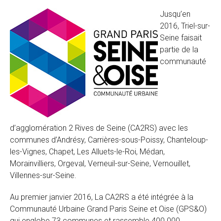
Jusqu’en
2016, Triel-sur-
Seine faisait
partie de la
communauté
d’agglomération 2 Rives de Seine (CA2RS) avec les
communes d’Andrésy, Carrières-sous-Poissy, Chanteloup-
les-Vignes, Chapet, Les Alluets-le-Roi, Médan,
Morainvilliers, Orgeval, Verneuil-sur-Seine, Vernouillet,
Villennes-sur-Seine.
Au premier janvier 2016, La CA2RS a été intégrée à la
Communauté Urbaine Grand Paris Seine et Oise (GPS&O)
qui englobe 73 communes et rassemble 400 000