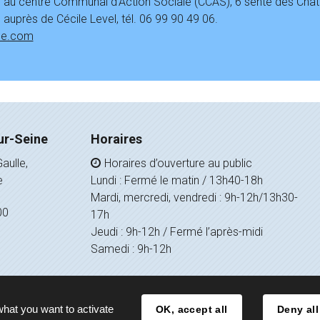
au centre Communal d’Action Sociale (CCAS), 6 sente des Chate
uprès de Cécile Level, tél. 06 99 90 49 06.
le.com
ur-Seine
Horaires
aulle,
Horaires d’ouverture au public
e
Lundi : Fermé le matin / 13h40-18h
Mardi, mercredi, vendredi : 9h-12h/13h30-
00
17h
Jeudi : 9h-12h / Fermé l’après-midi
Samedi : 9h-12h
what you want to activate
OK, accept all
Deny all
Mentions légales
Politique de confidentialité