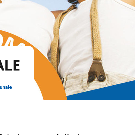
ALE
unale