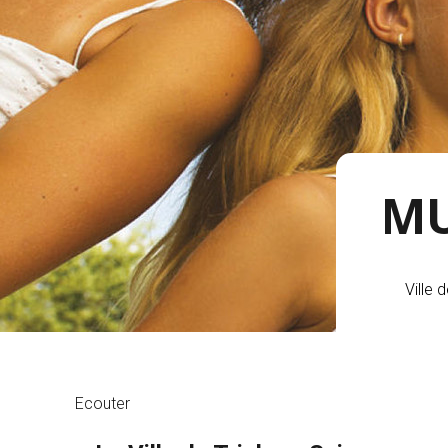
MU
Ville 
Ecouter