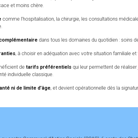
icace et moins chère.
e
comme l’hospitalisation, la chirurgie, les consultations médical
e.
complémentaire
dans tous les domaines du quotidien : soins d
ranties
, à choisir en adéquation avec votre situation familiale e
néficient de
tarifs préférentiels
qui leur permettent de réalise
é individuelle classique.
nté ni de limite d’âge
, et devient opérationnelle dès la signatu