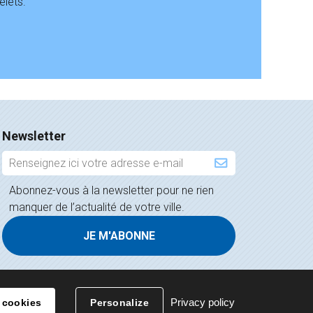
lets.
Newsletter
Inscription
à
Abonnez-vous à la newsletter pour ne rien
la
manquer de l’actualité de votre ville.
newsletter
Privacy policy
 cookies
Personalize
Contact