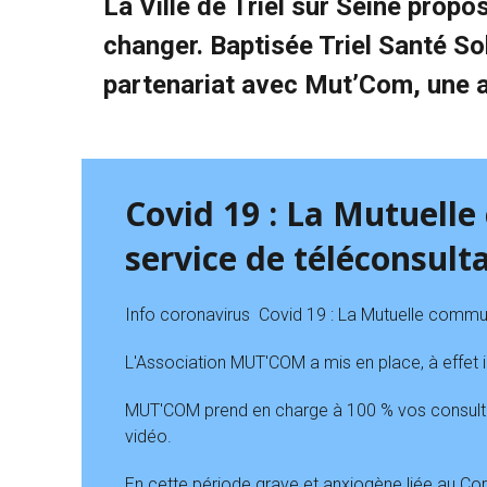
La Ville de Triel sur Seine propo
changer. Baptisée Triel Santé Sol
partenariat avec Mut’Com, une a
Covid 19 : La Mutuell
service de téléconsult
Info coronavirus Covid 19 : La Mutuelle commun
L'Association MUT'COM a mis en place, à effet 
MUT'COM prend en charge à 100 % vos consultat
vidéo.
En cette période grave et anxiogène liée au Cor