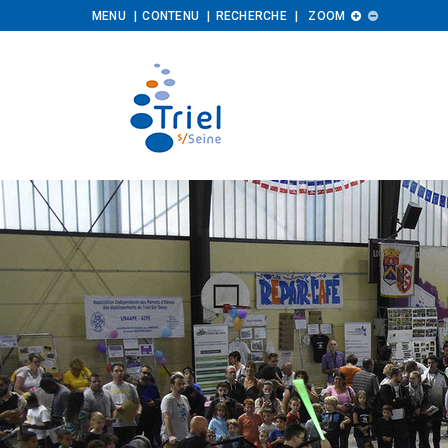
Augmenter
Diminuer
MENU
CONTENU
RECHERCHE
ZOOM


la
la
taille
taille