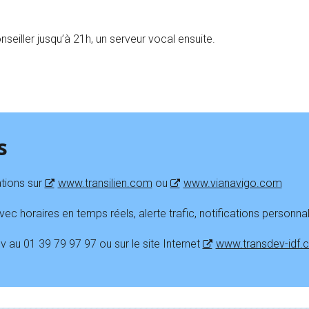
seiller jusqu’à 21h, un serveur vocal ensuite.
s
ations sur
www.transilien.com
ou
www.vianavigo.com
ec horaires en temps réels, alerte trafic, notifications personnal
 au 01 39 79 97 97 ou sur le site Internet
www.transdev-idf.