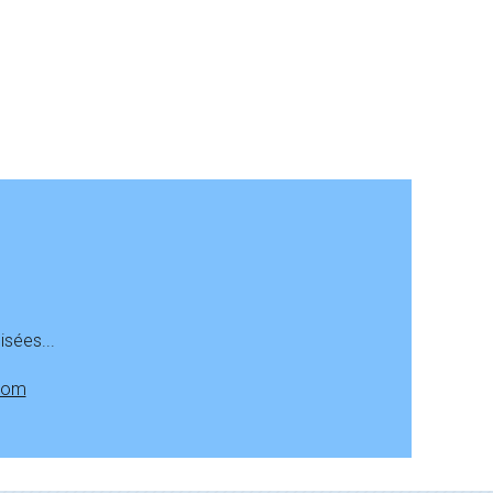
isées...
com