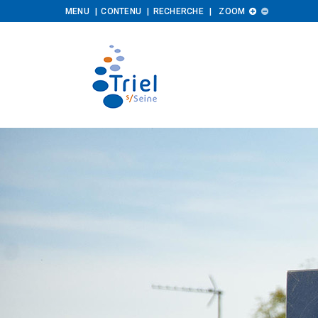
Augmenter
Diminuer
MENU
CONTENU
RECHERCHE
ZOOM


la
la
taille
taille