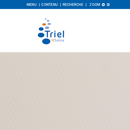
Augmenter
Diminuer
MENU
CONTENU
RECHERCHE
ZOOM


la
la
taille
taille