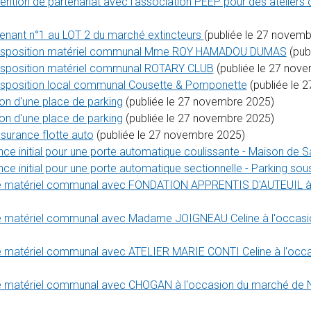
tion de partenariat avec l'association PEEP pour des ateliers cr
venant n°1 au LOT 2 du marché extincteurs
(publiée le 27 novem
 disposition matériel communal Mme ROY HAMADOU DUMAS
(pub
disposition matériel communal ROTARY CLUB
(publiée le 27 nov
isposition local communal Cousette & Pomponette
(publiée le 
on d'une place de parking
(publiée le 27 novembre 2025)
on d'une place de parking
(publiée le 27 novembre 2025)
surance flotte auto
(publiée le 27 novembre 2025)
e initial pour une porte automatique coulissante - Maison de S
e initial pour une porte automatique sectionnelle - Parking sous
de matériel communal avec FONDATION APPRENTIS D'AUTEUIL à l'
de matériel communal avec Madame JOIGNEAU Celine à l'occasion
e matériel communal avec ATELIER MARIE CONTI Celine à l'occa
e matériel communal avec CHOGAN à l'occasion du marché de No