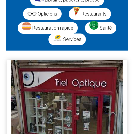
Opticiens
Restaurants
Restauration rapide
Santé
Services
Résultats
de
la
recherche