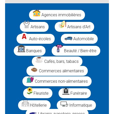
Agences immobilières
Artisans
Artisans d'Art
Auto-écoles
Automobile
Banques
Beauté / Bien-être
Cafés, bars, tabacs
Commerces alimentaires
Commerces non-alimentaires
Fleuriste
Funéraire
Hôtellerie
Informatique
Librairie, papeterie, presse