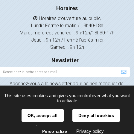
Horaires
Horaires d’ouverture au public
Lundi : Fermé le matin / 13h40-18h
Mardi, mercredi, vendredi : 9h-12h/13h30-17h
Jeudi : 9h-12h / Fermé l’après-midi
Samedi : 9h-12h
Newsletter
Inscription
à
Abonnez-vous à la newsletter pour ne rien manquer de
la
l’actualité de votre ville.
newsletter
This site uses cookies and gives you control over what you want
to activate
OK, accept all
Deny all cookies
Plan du site
Mentions légales
Politique de confidentialité
Privacy policy
Personalize