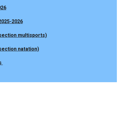
026
 2025-2026
ection multisports)
ection natation)
s