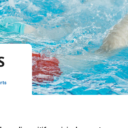
S
rts