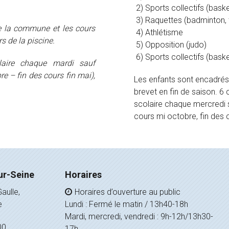
2) Sports collectifs (baske
3) Raquettes (badminton, t
e la commune et les cours
4) Athlétisme
 de la piscine.
5) Opposition (judo)
6) Sports collectifs (baske
laire chaque mardi sauf
e – fin des cours fin mai),
Les enfants sont encadré
brevet en fin de saison. 6
scolaire chaque mercredi s
cours mi octobre, fin des co
ur-Seine
Horaires
aulle,
Horaires d’ouverture au public
e
Lundi : Fermé le matin / 13h40-18h
Mardi, mercredi, vendredi : 9h-12h/13h30-
00
17h