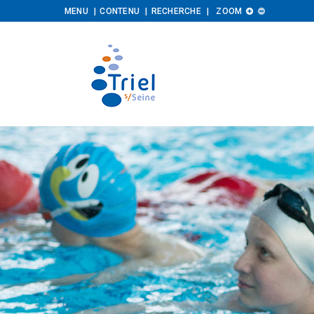
Augmenter
Diminuer
MENU
CONTENU
RECHERCHE
ZOOM


la
la
taille
taille