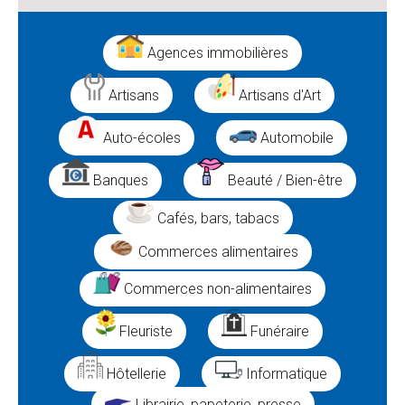
Agences immobilières
Artisans
Artisans d'Art
Auto-écoles
Automobile
Banques
Beauté / Bien-être
Cafés, bars, tabacs
Commerces alimentaires
Commerces non-alimentaires
Fleuriste
Funéraire
Hôtellerie
Informatique
Librairie, papeterie, presse