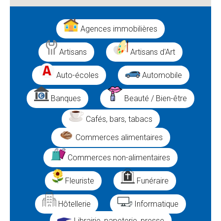
Agences immobilières
Artisans
Artisans d'Art
Auto-écoles
Automobile
Banques
Beauté / Bien-être
Cafés, bars, tabacs
Commerces alimentaires
Commerces non-alimentaires
Fleuriste
Funéraire
Hôtellerie
Informatique
Librairie, papeterie, presse