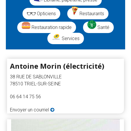
Opticiens
Restaurants
Restauration rapide
Santé
Services
Résultats
Antoine Morin (électricité)
de
38 RUE DE SABLONVILLE
78510 TRIEL-SUR-SEINE
la
06 64 14 75 56
recherche
Envoyer un courriel