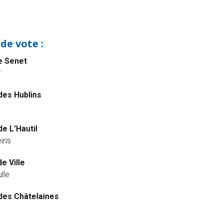
de vote :
e Senet
r
des Hublins
de L'Hautil
iris
e Ville
lle
des Châtelaines