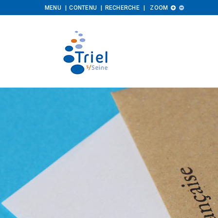
Augmenter
Diminuer
MENU
CONTENU
RECHERCHE
ZOOM


la
la
taille
taille