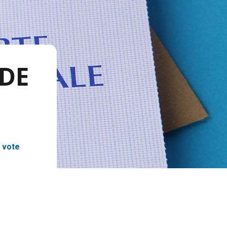
 DE
 vote