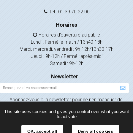
Tél : 01 39 70 22 00
Horaires
Horaires d’ouverture au public
Lundi : Fermé le matin / 13h40-18h
Mardi, mercredi, vendredi : 9h-12h/13h30-17h
Jeudi : 9h-12h / Fermé l’après-midi
Samedi : 9h-12h
Newsletter
Inscription
à
Abonnez-vous à la newsletter pour ne rien manquer de
la
l’actualité de votre ville.
newsletter
This site uses cookies and gives you control over what you want
to activate
OK, accept all
Deny all cookies