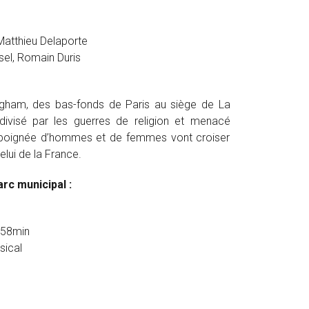
 Matthieu Delaporte
sel, Romain Duris
ngham, des bas-fonds de Paris au siège de La
visé par les guerres de religion et menacé
ne poignée d’hommes et de femmes vont croiser
celui de la France.
arc municipal :
 58min
sical