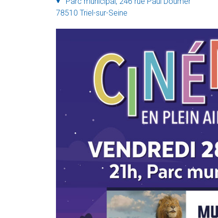
Parc municipal, 246 rue Paul Doumer
78510 Triel-sur-Seine