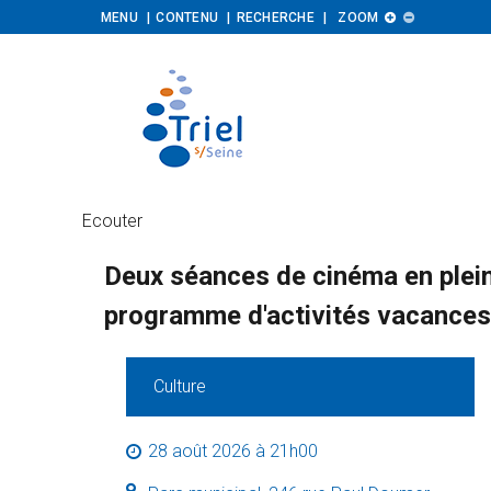
Augmenter
Diminuer
MENU
CONTENU
RECHERCHE
ZOOM


la
la
taille
taille
Ecouter
Deux séances de cinéma en plein 
programme d'activités vacances p
Catégorie :
Culture
28 août 2026 à 21h00