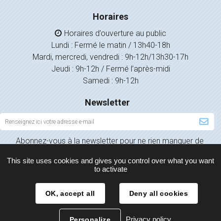
Horaires
Horaires d’ouverture au public
Lundi : Fermé le matin / 13h40-18h
Mardi, mercredi, vendredi : 9h-12h/13h30-17h
Jeudi : 9h-12h / Fermé l’après-midi
Samedi : 9h-12h
Newsletter
Inscription
à
Abonnez-vous à la newsletter pour ne rien manquer de
la
l’actualité de votre ville.
newsletter
This site uses cookies and gives you control over what you want
to activate
OK, accept all
Deny all cookies
Plan du site
Mentions légales
Politique de confidentialité
Privacy policy
Personalize