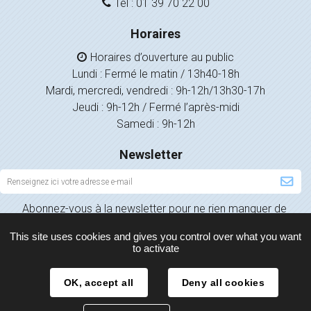
Tél : 01 39 70 22 00
Horaires
Horaires d’ouverture au public
Lundi : Fermé le matin / 13h40-18h
Mardi, mercredi, vendredi : 9h-12h/13h30-17h
Jeudi : 9h-12h / Fermé l’après-midi
Samedi : 9h-12h
Newsletter
Inscription
à
Abonnez-vous à la newsletter pour ne rien manquer de
la
l’actualité de votre ville.
newsletter
This site uses cookies and gives you control over what you want
to activate
OK, accept all
Deny all cookies