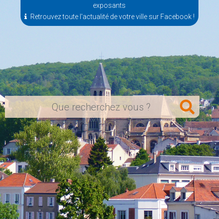
exposants
Retrouvez toute l'actualité de votre ville sur Facebook !
Rechercher
sur
le
site