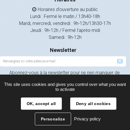
Horaires d’ouverture au public
Lundi : Fermé le matin / 13h40-18h
Mardi, mercredi, vendredi : 9h-12h/13h30-17h
Jeudi : 9h-12h / Fermé l’après-midi
Samedi : 9h-12h
Newsletter
Inscription
à
Abonnez-vous à la newsletter pour ne rien manquer de
la
l’actualité de votre ville.
newsletter
This site uses cookies and gives you control over what you want
to activate
OK, accept all
Deny all cookies
Plan du site
Mentions légales
Politique de confidentialité
Privacy policy
Personalize
Contact