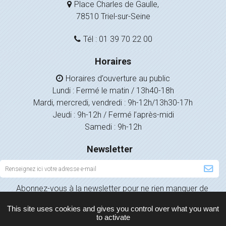
Place Charles de Gaulle,
78510 Triel-sur-Seine
Tél : 01 39 70 22 00
Horaires
Horaires d’ouverture au public
Lundi : Fermé le matin / 13h40-18h
Mardi, mercredi, vendredi : 9h-12h/13h30-17h
Jeudi : 9h-12h / Fermé l’après-midi
Samedi : 9h-12h
Newsletter
Inscription
à
Abonnez-vous à la newsletter pour ne rien manquer de
la
l’actualité de votre ville.
newsletter
This site uses cookies and gives you control over what you want
to activate