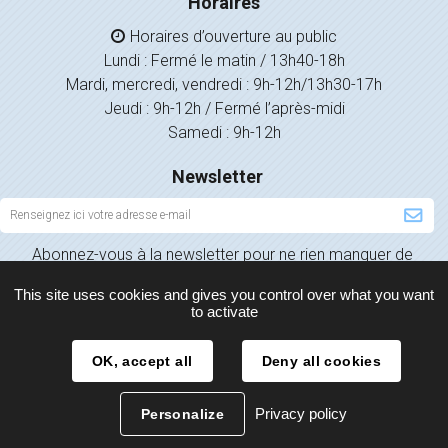
Horaires
Horaires d’ouverture au public
Lundi : Fermé le matin / 13h40-18h
Mardi, mercredi, vendredi : 9h-12h/13h30-17h
Jeudi : 9h-12h / Fermé l’après-midi
Samedi : 9h-12h
Newsletter
Inscription
à
Abonnez-vous à la newsletter pour ne rien manquer de
la
l’actualité de votre ville.
newsletter
This site uses cookies and gives you control over what you want
to activate
OK, accept all
Deny all cookies
Plan du site
Mentions légales
Politique de confidentialité
Privacy policy
Personalize
Contact