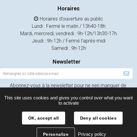
Horaires
Horaires d’ouverture au public
Lundi : Fermé le matin / 13h40-18h
Mardi, mercredi, vendredi : 9h-12h/13h30-17h
Jeudi : 9h-12h / Fermé l’après-midi
Samedi : 9h-12h
Newsletter
Inscription
à
Abonnez-vous à la newsletter pour ne rien manquer de
la
l’actualité de votre ville.
newsletter
This site uses cookies and gives you control over what you want
to activate
OK, accept all
Deny all cookies
Plan du site
Mentions légales
Politique de confidentialité
Privacy policy
Personalize