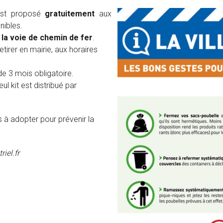
 est proposé
gratuitement
aux
nibles.
 la voie de chemin de fer
.
retirer en mairie, aux horaires
de 3 mois obligatoire.
l kit est distribué par
 à adopter pour prévenir la
iel.fr