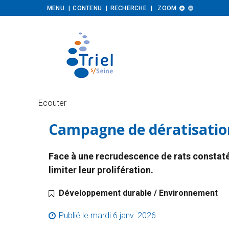
Augmenter
Diminuer
MENU
CONTENU
RECHERCHE
ZOOM


la
la
taille
taille
Ecouter
Campagne de dératisatio
Face à une recrudescence de rats constatée
limiter leur prolifération.
Catégorie :
Développement durable / Environnement
Publié le
mardi 6 janv. 2026