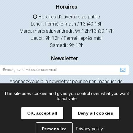
Horaires
Horaires d’ouverture au public
Lundi : Fermé le matin / 13h40-18h
Mardi, mercredi, vendredi : 9h-12h/13h30-17h
Jeudi : 9h-12h / Fermé l’après-midi
Samedi : 9h-12h
Newsletter
Inscription
à
Abonnez-vous à la newsletter pour ne rien manquer de
la
l’actualité de votre ville.
newsletter
This site uses cookies and gives you control over what you want
to activate
OK, accept all
Deny all cookies
Plan du site
Mentions légales
Politique de confidentialité
Privacy policy
Personalize