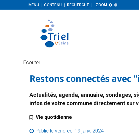
Augmenter
Diminuer
MENU
CONTENU
RECHERCHE
ZOOM


la
la
taille
taille
Ecouter
Restons connectés avec "i
Actualités, agenda, annuaire, sondages, si
infos de votre commune directement sur v
Catégorie :
Vie quotidienne
Publié le
vendredi 19 janv. 2024