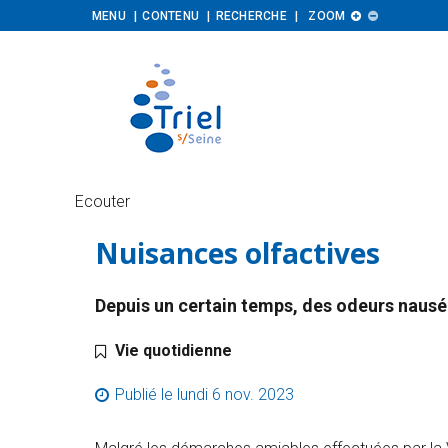
Augmenter
Diminuer
MENU
CONTENU
RECHERCHE
ZOOM


la
la
taille
taille
Ecouter
Nuisances olfactives
Depuis un certain temps, des odeurs nauséa
Catégorie :
Vie quotidienne
Publié le
lundi 6 nov. 2023