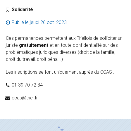
Catégorie :
Solidarité
Publié le
jeudi 26 oct. 2023
Ces permanences permettent aux Triellois de solliciter un
juriste
gratuitement
et en toute confidentialité sur des
problématiques juridiques diverses (droit de la famille,
droit du travail, droit pénal…)
Les inscriptions se font uniquement auprès du CCAS :
01 39 70 72 34
ccas@triel.fr