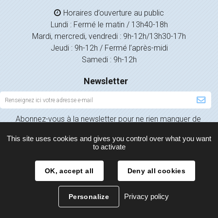
Horaires d’ouverture au public
Lundi : Fermé le matin / 13h40-18h
Mardi, mercredi, vendredi : 9h-12h/13h30-17h
Jeudi : 9h-12h / Fermé l’après-midi
Samedi : 9h-12h
Newsletter
Inscription
à
Abonnez-vous à la newsletter pour ne rien manquer de
la
l’actualité de votre ville.
newsletter
This site uses cookies and gives you control over what you want
to activate
OK, accept all
Deny all cookies
Plan du site
Mentions légales
Politique de confidentialité
Privacy policy
Personalize
Contact