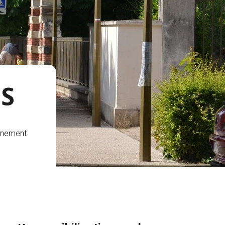
ES
nnement