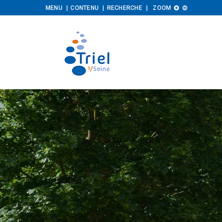
Augmenter
Diminuer
MENU
CONTENU
RECHERCHE
ZOOM


la
la
taille
taille