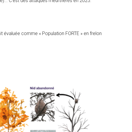
e)... C’est des attaques meurtrières en 2025.
était évaluée comme « Population FORTE » en frelon