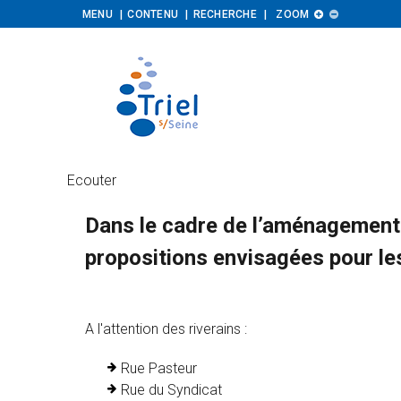
Augmenter
Diminuer
MENU
CONTENU
RECHERCHE
ZOOM


la
la
taille
taille
Ecouter
Dans le cadre de l’aménagement d
propositions envisagées pour l
A l'attention des riverains :
Rue Pasteur
Rue du Syndicat