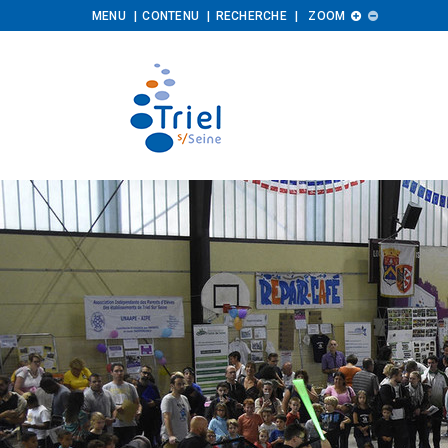
Augmenter
Diminuer
MENU
CONTENU
RECHERCHE
ZOOM


la
la
taille
taille