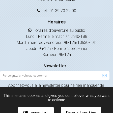
Tél : 01 39 70 22 00
Horaires
Horaires d’ouverture au public
Lundi : Fermé le matin / 13h40-18h
Mardi, mercredi, vendredi : 9h-12h/13h30-17h
Jeudi : 9h-12h / Fermé l’après-midi
Samedi : 9h-12h
Newsletter
Inscription
à
Abonnez-vous à la newsletter pour ne rien manquer de
la
l’actualité de votre ville.
newsletter
This site uses cookies and gives you control over what you want
to activate
OK, accept all
Deny all cookies