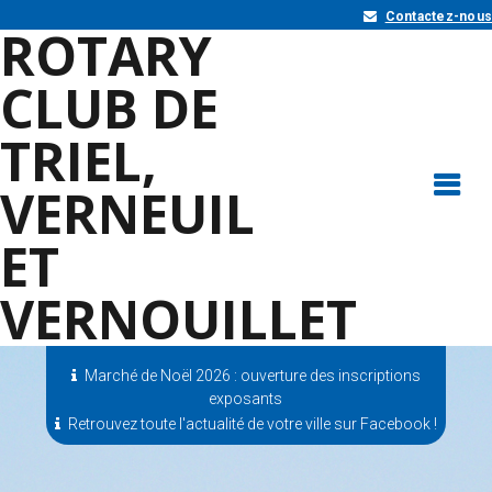
Contactez-nous
ROTARY
CLUB DE
TRIEL,
VERNEUIL
ET
VERNOUILLET
Marché de Noël 2026 : ouverture des inscriptions
exposants
Retrouvez toute l'actualité de votre ville sur Facebook !