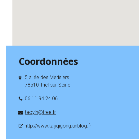
Coordonnées
5 allée des Merisiers
78510 Triel-sur-Seine
06 11 94 24 06
taoyin@free.fr
http://www.taijiqigong.unblog.fr