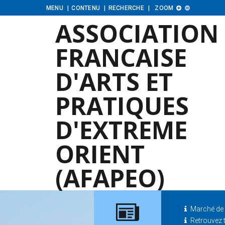
Augmenter
Diminuer
MENU
CONTENU
RECHERCHE
ZOOM


la
la
ASSOCIATION
taille
taille
FRANCAISE
D'ARTS ET
PRATIQUES
D'EXTREME
ORIENT
(AFAPEO)
Marché de 
Retrouvez t