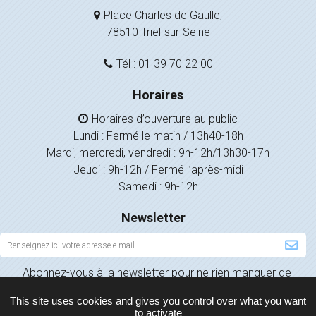
Place Charles de Gaulle,
78510 Triel-sur-Seine
Tél : 01 39 70 22 00
Horaires
Horaires d’ouverture au public
Lundi : Fermé le matin / 13h40-18h
Mardi, mercredi, vendredi : 9h-12h/13h30-17h
Jeudi : 9h-12h / Fermé l’après-midi
Samedi : 9h-12h
Newsletter
Inscription
à
Abonnez-vous à la newsletter pour ne rien manquer de
la
l’actualité de votre ville.
newsletter
This site uses cookies and gives you control over what you want
to activate