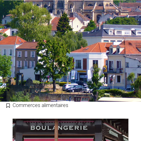
le
site
Commerces alimentaires