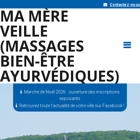
Contactez-nous
MA MÈRE
VEILLE
(MASSAGES
BIEN-ÊTRE
AYURVÉDIQUES)
Marché de Noël 2026 : ouverture des inscriptions
exposants
Retrouvez toute l'actualité de votre ville sur Facebook !