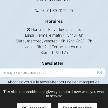
Tél : 01 39 70 22 00
Horaires
Horaires d’ouverture au public
Lundi : Fermé le matin / 13h40-18h
Mardi, mercredi, vendredi : 9h-12h/13h30-17h
Jeudi : 9h-12h / Fermé l’après-midi
Samedi : 9h-12h
Newsletter
Inscription
à
Abonnez-vous à la newsletter pour ne rien manquer de
la
l’actualité de votre ville.
newsletter
This site uses cookies and gives you control over what you want
to activate
OK, accept all
Deny all cookies