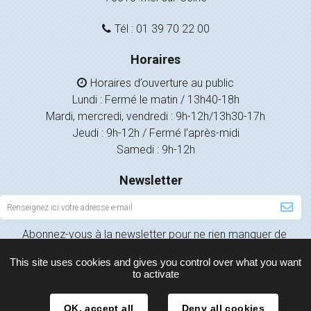
Tél : 01 39 70 22 00
Horaires
Horaires d’ouverture au public
Lundi : Fermé le matin / 13h40-18h
Mardi, mercredi, vendredi : 9h-12h/13h30-17h
Jeudi : 9h-12h / Fermé l’après-midi
Samedi : 9h-12h
Newsletter
Inscription
à
Abonnez-vous à la newsletter pour ne rien manquer de
la
l’actualité de votre ville.
newsletter
This site uses cookies and gives you control over what you want
to activate
OK, accept all
Deny all cookies