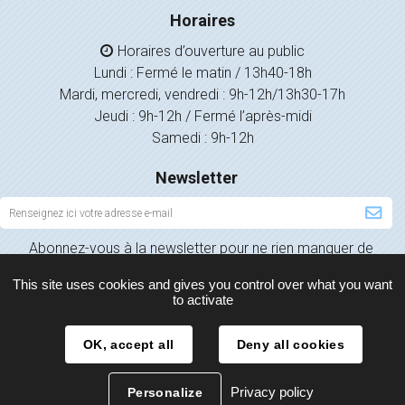
Horaires
Horaires d’ouverture au public
Lundi : Fermé le matin / 13h40-18h
Mardi, mercredi, vendredi : 9h-12h/13h30-17h
Jeudi : 9h-12h / Fermé l’après-midi
Samedi : 9h-12h
Newsletter
Inscription
à
Abonnez-vous à la newsletter pour ne rien manquer de
la
l’actualité de votre ville.
newsletter
This site uses cookies and gives you control over what you want
to activate
OK, accept all
Deny all cookies
Plan du site
Mentions légales
Politique de confidentialité
Privacy policy
Personalize