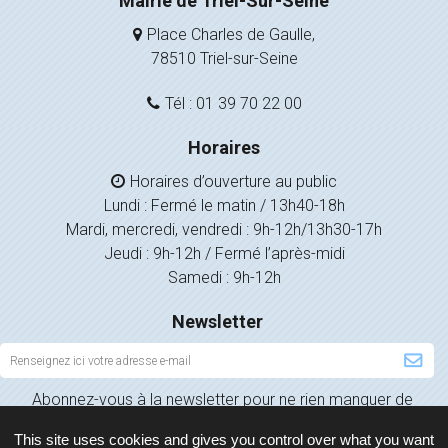
Mairie de Triel-Sur-Seine
Place Charles de Gaulle,
78510 Triel-sur-Seine
Tél : 01 39 70 22 00
Horaires
Horaires d’ouverture au public
Lundi : Fermé le matin / 13h40-18h
Mardi, mercredi, vendredi : 9h-12h/13h30-17h
Jeudi : 9h-12h / Fermé l’après-midi
Samedi : 9h-12h
Newsletter
Inscription
à
Abonnez-vous à la newsletter pour ne rien manquer de
la
l’actualité de votre ville.
newsletter
This site uses cookies and gives you control over what you want