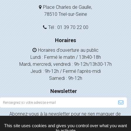
Place Charles de Gaulle,
78510 Triel-sur-Seine
Tél : 01 39 70 22 00
Horaires
Horaires d’ouverture au public
Lundi : Fermé le matin / 13h40-18h
Mardi, mercredi, vendredi : 9h-12h/13h30-17h
Jeudi : 9h-12h / Fermé l’après-midi
Samedi : 9h-12h
Newsletter
Inscription
à
Abonnez-vous à la newsletter pour ne rien manquer de
la
l’actualité de votre ville.
newsletter
This site uses cookies and gives you control over what you want
to activate