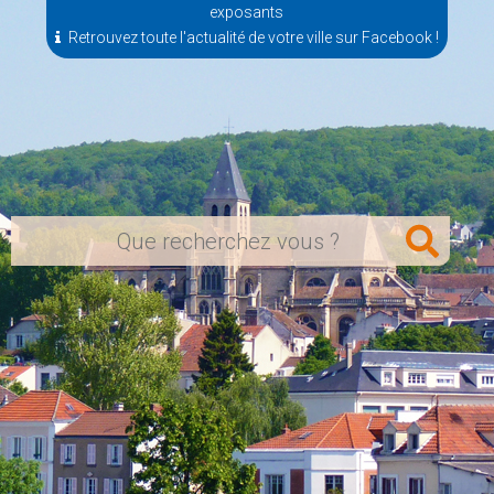
exposants
Retrouvez toute l'actualité de votre ville sur Facebook !
Rechercher
sur
le
site